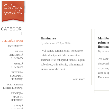
Skip to main content
Main menu
ACASA
BLOG
CONTACT
CATEGOR
II
Iluminarea
Manifes
CULTURĂ & SPIRIT
primordi
By
admin
on
27 Apr 2014
ilumina
EVENIMENTE
"Voi sunteţi lumina lumii; nu poate o
By
admin
FILM &
LITERATURĂ
cetate aflată pe vârf de munte să se
ILUMINATĂ
„Va veni 
ascundă. Nici nu aprind făclie şi o pun
descoperi 
MUZICĂ
sub obroc, ci în sfeşnic, şi luminează
ILUMINATĂ
experienț
tuturor celor din casă.
PICTORI &
ceea ce sp
SCULPTORI
Dumneze
Read more
about
ILUMINAȚI
Iluminarea
POLITICIENI &
LIDERI ILUMINAȚI
PROFEŢI &
MAEŞTRI
SPIRITUALI
ŞTIINȚĂ
ILUMINATĂ