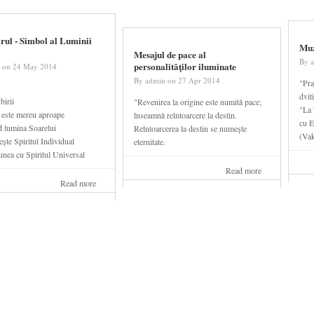
iluminate
rul - Simbol al Luminii
Muz
Mesajul de pace al
By
personalităţilor iluminate
on
24 May 2014
By
admin
on
27 Apr 2014
"Pra
dvit
birii
"Revenirea la origine este numită pace;
"La 
 este mereu aproape
înseamnă reîntoarcere la destin.
cu E
 lumina Soarelui
Reîntoarcerea la destin se numește
(Vak
ește Spiritul Individual
eternitate.
unea cu Spiritul Universal
Read more
about Mesajul
de pace al
Read more
about
personalităţilor
Luceafărul
iluminate
- Simbol
al Luminii
Divine