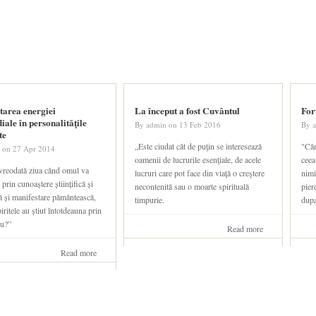
LOGIN
DESPRE NOI
tarea energiei
La început a fost Cuvântul
For
ale în personalităţile
By
admin
on
13 Feb 2016
By
te
„Este ciudat cât de puţin se interesează
"Cân
on
27 Apr 2014
oamenii de lucrurile esenţiale, de acele
ceea
vreodată ziua când omul va
lucruri care pot face din viaţă o creştere
nimi
prin cunoaștere științifică și
necontenită sau o moarte spirituală
pier
ă și manifestare pământească,
timpurie.
dup
iritele au știut întotdeauna prin
u?”
Read more
about La
început a
fost
Read more
about
Cuvântul
Manifestarea
energiei
primordiale
în
personalităţile