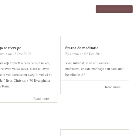
Search form
ţa se trezește
Starea de meditaţie
admin
on
08 Dec 2015
By
admin
on
02 Dec 2014
d veți împărtăși ceea ce este în voi,
V-aţi întrebat de ce unii oameni
 ce aveți vă va salva. Dacă nu aveți
meditează, ce este meditaţia sau care sunt
c în voi, ceea ce nu aveți în voi vă va
beneficiile ei?
de." Iisus Christos v 70 Evanghelia
a Toma
Read more
about
Starea
de
Read more
about
meditaţie
Forţa
se
trezește