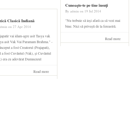
Cunoaște-te pe tine însuți
By
admin
on
19 Jul 2014
ică Clasică Indiană
"Nu trebuie să ieși afară ca să vezi mai
bine. Nici să privești de la fereastră.
admin
on
27 Apr 2014
japatir vai idam-agre asit Tasya vak
Read more
about
iya asit Vak Vai Paramam Brahma." -
Cunoaște-
început a fost Creatorul (Prajapati),
te pe tine
l a fost Cuvântul (Vak), și Cuvântul
însuți
) era cu adevărat Dumnezeul
Read more
about
Muzică
Clasică
Indiană