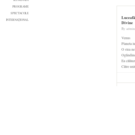
PROGRAME
SPECTACOLE
Luceafă
INTERNAȚIONAL
Divine
By
admin
Venus
Planeta iu
O stea ne
Oglindind
Ea călăuz
Către uni